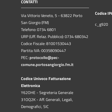
CONTATTI
Codice IP
Via Vittorio Veneto, 5 - 63822 Porto
San Giorgio (FM)
c_g920
Telefono: 0734 6801
URP (Uff. Relaz. Pubblico): 0734 680342
Codice Fiscale: 81001530443
Partita IVA: 00358090447
PEC:
protocollo@pec-
comune.portosangiorgio.fm.it
Codice Univoco Fatturazione
Elettronica
Y62OHE - Segreteria Generale
31OQ2K - Aff. Generali, Legali,
Demografici, SIC