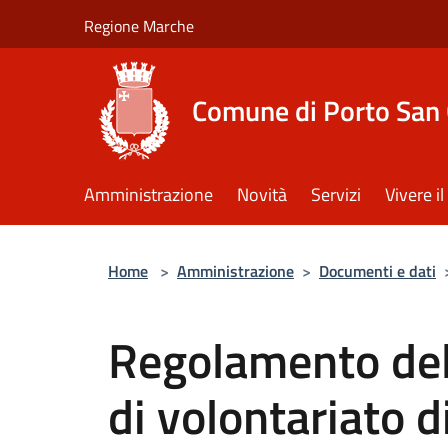
Salta al contenuto principale
Regione Marche
Comune di Porto San 
Amministrazione
Novità
Servizi
Vivere 
Home
>
Amministrazione
>
Documenti e dati
Regolamento de
di volontariato d