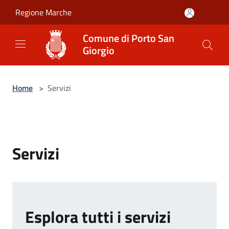
Salta al contenuto principale
Regione Marche
Comune di Porto San
Giorgio
Home
>
Servizi
Servizi
Esplora tutti i servizi