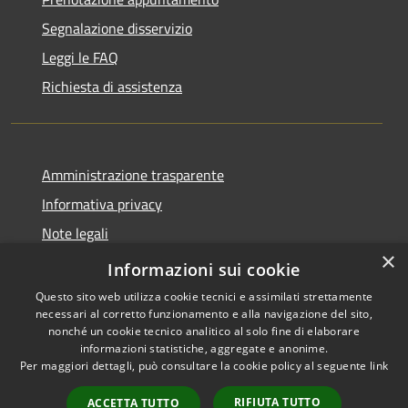
Segnalazione disservizio
Leggi le FAQ
Richiesta di assistenza
Amministrazione trasparente
Informativa privacy
Note legali
×
Dichiarazione di accessibilità
Informazioni sui cookie
Questo sito web utilizza cookie tecnici e assimilati strettamente
necessari al corretto funzionamento e alla navigazione del sito,
nonché un cookie tecnico analitico al solo fine di elaborare
informazioni statistiche, aggregate e anonime.
RSS
Copyright © 2026 • Comune di
Per maggiori dettagli, può consultare la cookie policy al seguente
link
Accessibilità
Porto San Giorgio • Powered by
Privacy
Municipium
Accesso
•
RIFIUTA TUTTO
ACCETTA TUTTO