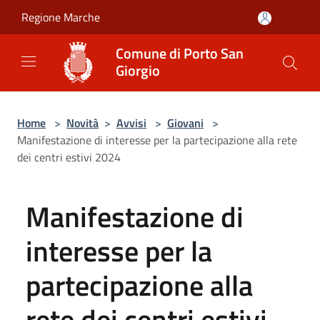
Salta al contenuto principale
Regione Marche
Comune di Porto San
Giorgio
Home
>
Novità
>
Avvisi
>
Giovani
>
Manifestazione di interesse per la partecipazione alla rete
dei centri estivi 2024
Manifestazione di
interesse per la
partecipazione alla
rete dei centri estivi