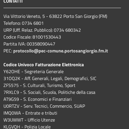
CONTATTI
Via Vittorio Veneto, 5 - 63822 Porto San Giorgio (FM)
Telefono: 0734 6801
URP (Uff. Relaz. Pubblico): 0734 680342
Codice Fiscale: 81001530443
Partita IVA: 00358090447
PEC:
protocollo@pec-comune.portosangiorgio.fm.it
Codice Univoco Fatturazione Elettronica
Y62OHE - Segreteria Generale
31OQ2K - Aff. Generali, Legali, Demografici, SIC
ZFS575 - S. Culturali, Turismo, Sport
7RXLC9 - S. Sociali, Scuola, Politiche della casa
AT9G59 - S. Economici e Finanziari
U0RTZV - Serv. Tecnici, Commercio, SUAP
IMQ0WA - Entrate e tributi
W3UWWT - Ufficio Utenze
KLGVQH - Polizia Locale