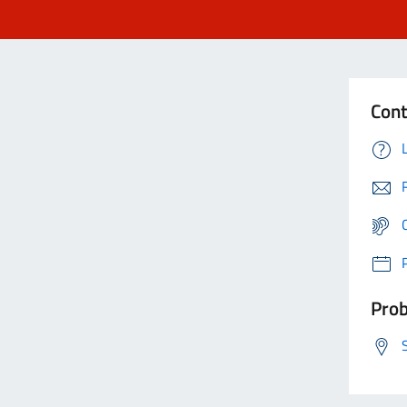
Cont
Prob