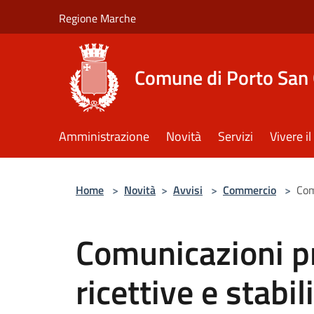
Salta al contenuto principale
Regione Marche
Comune di Porto San 
Amministrazione
Novità
Servizi
Vivere 
Home
>
Novità
>
Avvisi
>
Commercio
>
Com
Comunicazioni pr
ricettive e stabi