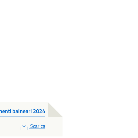
imenti balneari 2024
PDF
Scarica