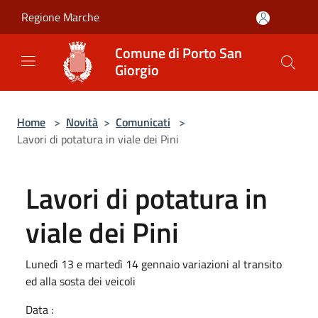
Salta al contenuto principale
Regione Marche
Comune di Porto San
Giorgio
Home
>
Novità
>
Comunicati
>
Lavori di potatura in viale dei Pini
Lavori di potatura in
viale dei Pini
Lunedì 13 e martedì 14 gennaio variazioni al transito
ed alla sosta dei veicoli
Data :