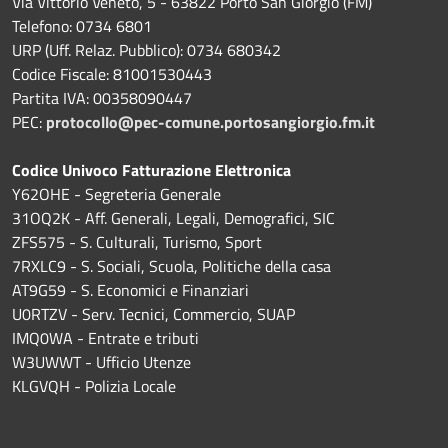
Via Vittorio Veneto, 5 - 63822 Porto San Giorgio (FM)
Telefono: 0734 6801
URP (Uff. Relaz. Pubblico): 0734 680342
Codice Fiscale: 81001530443
Partita IVA: 00358090447
PEC:
protocollo@pec-comune.portosangiorgio.fm.it
Codice Univoco Fatturazione Elettronica
Y62OHE - Segreteria Generale
31OQ2K - Aff. Generali, Legali, Demografici, SIC
ZFS575 - S. Culturali, Turismo, Sport
7RXLC9 - S. Sociali, Scuola, Politiche della casa
AT9G59 - S. Economici e Finanziari
U0RTZV - Serv. Tecnici, Commercio, SUAP
IMQ0WA - Entrate e tributi
W3UWWT - Ufficio Utenze
KLGVQH - Polizia Locale