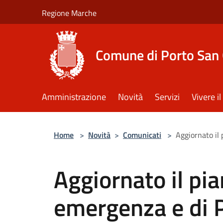
Salta al contenuto principale
Regione Marche
Comune di Porto San 
Amministrazione
Novità
Servizi
Vivere 
Home
>
Novità
>
Comunicati
>
Aggiornato il
Aggiornato il pi
emergenza e di P