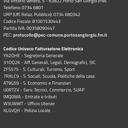
Via Vittorio Veneto, 5 - 63822 Porto San Giorgio (FM)
Telefono: 0734 6801
URP (Uff. Relaz. Pubblico): 0734 680342
Codice Fiscale: 81001530443
Partita IVA: 00358090447
PEC:
protocollo@pec-comune.portosangiorgio.fm.it
Codice Univoco Fatturazione Elettronica
Y62OHE - Segreteria Generale
31OQ2K - Aff. Generali, Legali, Demografici, SIC
ZFS575 - S. Culturali, Turismo, Sport
7RXLC9 - S. Sociali, Scuola, Politiche della casa
AT9G59 - S. Economici e Finanziari
U0RTZV - Serv. Tecnici, Commercio, SUAP
IMQ0WA - Entrate e tributi
W3UWWT - Ufficio Utenze
KLGVQH - Polizia Locale