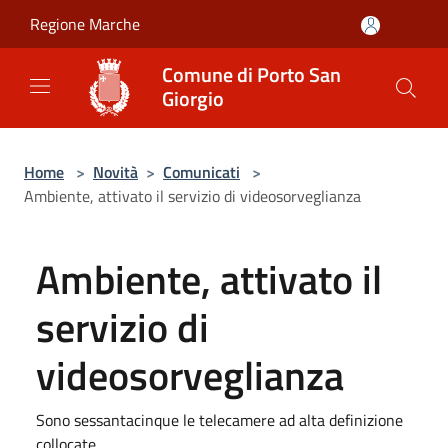
Salta al contenuto principale
Regione Marche
Comune di Porto San
Giorgio
Home
>
Novità
>
Comunicati
>
Ambiente, attivato il servizio di videosorveglianza
Ambiente, attivato il
servizio di
videosorveglianza
Sono sessantacinque le telecamere ad alta definizione
collocate