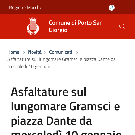
Salta al contenuto principale
Regione Marche
Comune di Porto San
Giorgio
Home
>
Novità
>
Comunicati
>
Asfaltature sul lungomare Gramsci e piazza Dante da
mercoledì 10 gennaio
Asfaltature sul
lungomare Gramsci e
piazza Dante da
mercoledì 10 gennaio