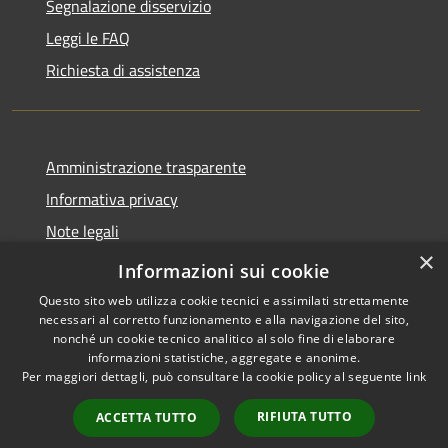
Segnalazione disservizio
Leggi le FAQ
Richiesta di assistenza
Amministrazione trasparente
Informativa privacy
Note legali
×
Dichiarazione di accessibilità
Informazioni sui cookie
Questo sito web utilizza cookie tecnici e assimilati strettamente
necessari al corretto funzionamento e alla navigazione del sito,
nonché un cookie tecnico analitico al solo fine di elaborare
informazioni statistiche, aggregate e anonime.
RSS
Copyright © 2026 • Comune di
Per maggiori dettagli, può consultare la cookie policy al seguente
link
Accessibilità
Porto San Giorgio • Powered by
Privacy
Municipium
Accesso
•
RIFIUTA TUTTO
ACCETTA TUTTO
Cookie
redazione