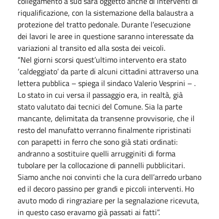
collegamento a sud sarà oggetto anche di interventi di
riqualificazione, con la sistemazione della balaustra a
protezione del tratto pedonale. Durante l’esecuzione
dei lavori le aree in questione saranno interessate da
variazioni al transito ed alla sosta dei veicoli.
“Nel giorni scorsi quest’ultimo intervento era stato
‘caldeggiato’ da parte di alcuni cittadini attraverso una
lettera pubblica – spiega il sindaco Valerio Vesprini – .
Lo stato in cui versa il passaggio era, in realtà, già
stato valutato dai tecnici del Comune. Sia la parte
mancante, delimitata da transenne provvisorie, che il
resto del manufatto verranno finalmente ripristinati
con parapetti in ferro che sono già stati ordinati:
andranno a sostituire quelli arrugginiti di forma
tubolare per la collocazione di pannelli pubblicitari.
Siamo anche noi convinti che la cura dell’arredo urbano
ed il decoro passino per grandi e piccoli interventi. Ho
avuto modo di ringraziare per la segnalazione ricevuta,
in questo caso eravamo già passati ai fatti”.