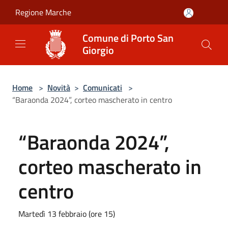
Salta al contenuto principale
Regione Marche
Comune di Porto San
Giorgio
Home
>
Novità
>
Comunicati
>
“Baraonda 2024”, corteo mascherato in centro
“Baraonda 2024”,
corteo mascherato in
centro
Martedì 13 febbraio (ore 15)