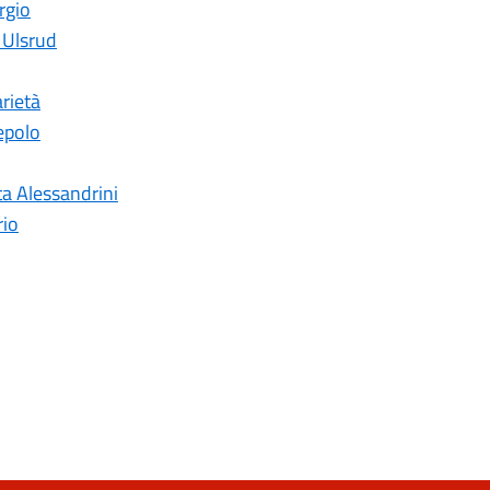
rgio
e Ulsrud
arietà
iepolo
ta Alessandrini
rio