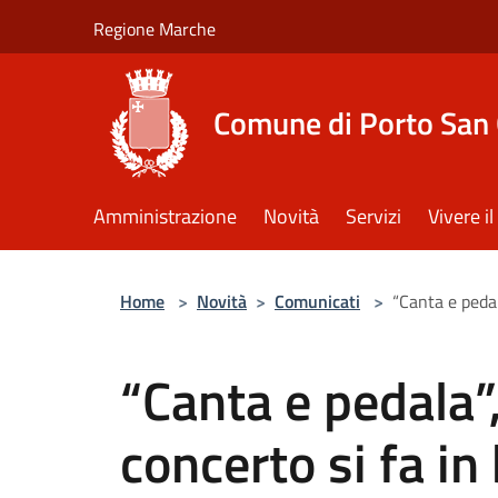
Salta al contenuto principale
Regione Marche
Comune di Porto San 
Amministrazione
Novità
Servizi
Vivere 
Home
>
Novità
>
Comunicati
>
“Canta e pedal
“Canta e pedala”
concerto si fa in 