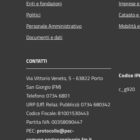
Enti e fondazioni
Imprese 
Politici
Catasto e
Personale Amministrativo
Mobilità e
Documenti e dati
CONTATTI
Codice IP
Via Vittorio Veneto, 5 - 63822 Porto
San Giorgio (FM)
c_g920
Telefono: 0734 6801
URP (Uff. Relaz. Pubblico): 0734 680342
Codice Fiscale: 81001530443
Partita IVA: 00358090447
PEC:
protocollo@pec-
comune.portosangiorgio.fm.it