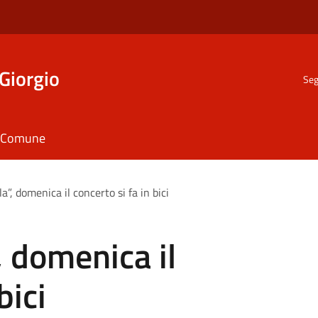
Giorgio
Seg
il Comune
a”, domenica il concerto si fa in bici
, domenica il
bici