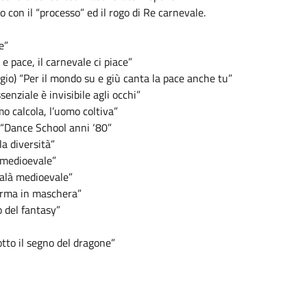
o con il “processo” ed il rogo di Re carnevale.
e”
e pace, il carnevale ci piace”
gio) “Per il mondo su e giù canta la pace anche tu”
enziale è invisibile agli occhi”
o calcola, l’uomo coltiva”
) “Dance School anni ‘80”
la diversità”
a medioevale”
 galà medioevale”
iurma in maschera”
o del fantasy”
tto il segno del dragone”