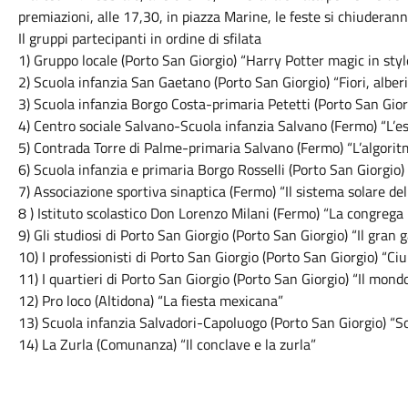
premiazioni, alle 17,30, in piazza Marine, le feste si chiuderann
Il gruppi partecipanti in ordine di sfilata
1) Gruppo locale (Porto San Giorgio) “Harry Potter magic in styl
2) Scuola infanzia San Gaetano (Porto San Giorgio) “Fiori, alberi 
3) Scuola infanzia Borgo Costa-primaria Petetti (Porto San Gior
4) Centro sociale Salvano-Scuola infanzia Salvano (Fermo) “L’ess
5) Contrada Torre di Palme-primaria Salvano (Fermo) “L’algoritm
6) Scuola infanzia e primaria Borgo Rosselli (Porto San Giorgio
7) Associazione sportiva sinaptica (Fermo) “Il sistema solare del
8 ) Istituto scolastico Don Lorenzo Milani (Fermo) “La congreg
9) Gli studiosi di Porto San Giorgio (Porto San Giorgio) “Il gran
10) I professionisti di Porto San Giorgio (Porto San Giorgio) “C
11) I quartieri di Porto San Giorgio (Porto San Giorgio) “Il mond
12) Pro loco (Altidona) “La fiesta mexicana”
13) Scuola infanzia Salvadori-Capoluogo (Porto San Giorgio) “So
14) La Zurla (Comunanza) “Il conclave e la zurla”