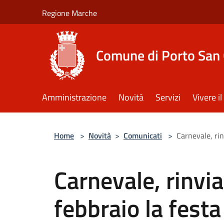
Salta al contenuto principale
Regione Marche
Comune di Porto San 
Amministrazione
Novità
Servizi
Vivere 
Home
>
Novità
>
Comunicati
>
Carnevale, rin
Carnevale, rinvi
febbraio la festa