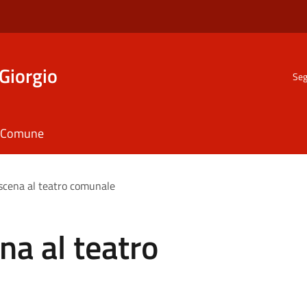
Giorgio
Seg
il Comune
 scena al teatro comunale
ena al teatro