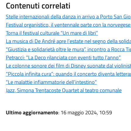
Contenuti correlati
Stelle internazionali della danza in arrivo a Porto San Gio
Festival organistico, il ventennale parte con la norveges
Torna il festival culturale “Un mare di libri”
La musica di De André apre l’estate nel segno della solid
“Giustizia e solidarietà oltre le mura”, incontro a Rocca T
Petracci: “La Deco rilanciata con eventi tutto l’anno”
Le colonne sonore dei film di Disney suonate dal violinis
“Piccola infinita cura”: quando il concerto diventa lettera
“Le malattie infiammatorie dell’intestino”
Jazz, Simona Trentacoste Quartet al teatro comunale
Ultimo aggiornamento
: 16 maggio 2024, 10:59