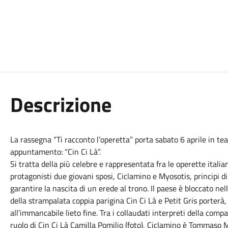
Descrizione
La rassegna “Ti racconto l’operetta” porta sabato 6 aprile in teat
appuntamento: “Cin Ci Là”.
Si tratta della più celebre e rappresentata fra le operette ital
protagonisti due giovani sposi, Ciclamino e Myosotis, principi d
garantire la nascita di un erede al trono. Il paese è bloccato nell
della strampalata coppia parigina Cin Ci Là e Petit Gris porterà
all’immancabile lieto fine. Tra i collaudati interpreti della comp
ruolo di Cin Ci Là Camilla Pomilio (foto), Ciclamino è Tommaso M