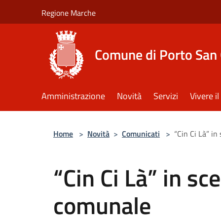
Salta al contenuto principale
Regione Marche
Comune di Porto San 
Amministrazione
Novità
Servizi
Vivere 
Home
>
Novità
>
Comunicati
>
“Cin Ci Là” in
“Cin Ci Là” in sc
comunale