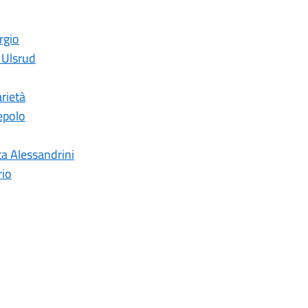
rgio
e Ulsrud
arietà
iepolo
ta Alessandrini
rio