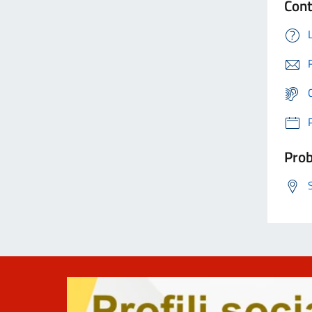
Cont
Prob