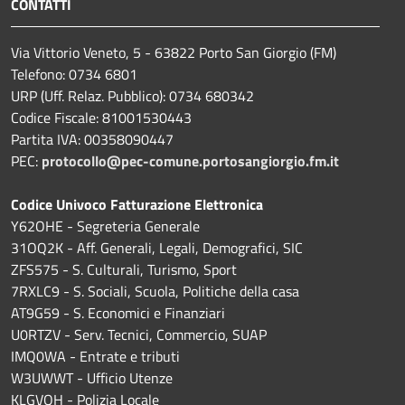
CONTATTI
Via Vittorio Veneto, 5 - 63822 Porto San Giorgio (FM)
Telefono: 0734 6801
URP (Uff. Relaz. Pubblico): 0734 680342
Codice Fiscale: 81001530443
Partita IVA: 00358090447
PEC:
protocollo@pec-comune.portosangiorgio.fm.it
Codice Univoco Fatturazione Elettronica
Y62OHE - Segreteria Generale
31OQ2K - Aff. Generali, Legali, Demografici, SIC
ZFS575 - S. Culturali, Turismo, Sport
7RXLC9 - S. Sociali, Scuola, Politiche della casa
AT9G59 - S. Economici e Finanziari
U0RTZV - Serv. Tecnici, Commercio, SUAP
IMQ0WA - Entrate e tributi
W3UWWT - Ufficio Utenze
KLGVQH - Polizia Locale