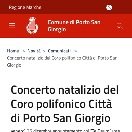
Salta al contenuto principale
Regione Marche
Comune di Porto San
Giorgio
Home
>
Novità
>
Comunicati
>
Concerto natalizio del Coro polifonico Città di Porto San
Giorgio
Concerto natalizio del
Coro polifonico Città
di Porto San Giorgio
Venerdì 26 dicembre appuntamento col “Te Deum” (ore