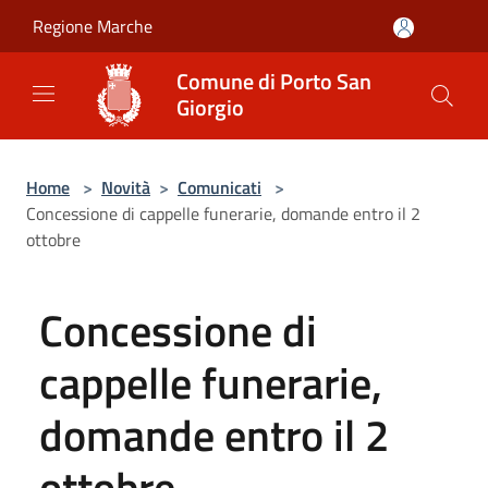
Salta al contenuto principale
Regione Marche
Comune di Porto San
Giorgio
Home
>
Novità
>
Comunicati
>
Concessione di cappelle funerarie, domande entro il 2
ottobre
Concessione di
cappelle funerarie,
domande entro il 2
ottobre