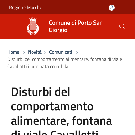
Salta al contenuto principale
Regione Marche
Comune di Porto San
Giorgio
Home
>
Novità
>
Comunicati
>
Disturbi del comportamento alimentare, fontana di viale
Cavallotti illuminata color lilla
Disturbi del
comportamento
alimentare, fontana
di viale Cavallotti