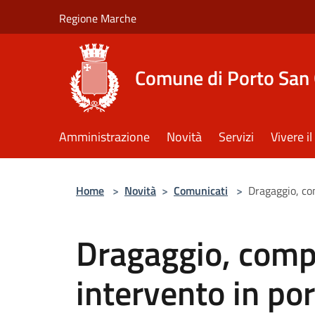
Salta al contenuto principale
Regione Marche
Comune di Porto San 
Amministrazione
Novità
Servizi
Vivere 
Home
>
Novità
>
Comunicati
>
Dragaggio, co
Dragaggio, compl
intervento in po