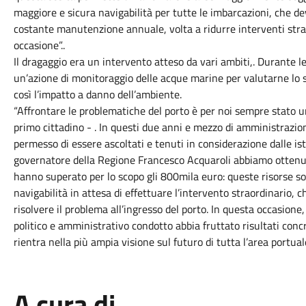
maggiore e sicura navigabilità per tutte le imbarcazioni, che de
costante manutenzione annuale, volta a ridurre interventi stra
occasione”..
Il dragaggio era un intervento atteso da vari ambiti,. Durante l
un’azione di monitoraggio delle acque marine per valutarne lo st
così l’impatto a danno dell’ambiente.
“Affrontare le problematiche del porto è per noi sempre stato 
primo cittadino - . In questi due anni e mezzo di amministrazio
permesso di essere ascoltati e tenuti in considerazione dalle ist
governatore della Regione Francesco Acquaroli abbiamo ottenu
hanno superato per lo scopo gli 800mila euro: queste risorse son
navigabilità in attesa di effettuare l’intervento straordinario, 
risolvere il problema all’ingresso del porto. In questa occasione,
politico e amministrativo condotto abbia fruttato risultati concr
rientra nella più ampia visione sul futuro di tutta l’area portuale
A cura di