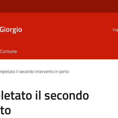
Giorgio
Seg
il Comune
mpletato il secondo intervento in porto
etato il secondo
rto