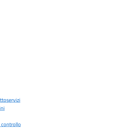
ttoservizi
ini
i controllo