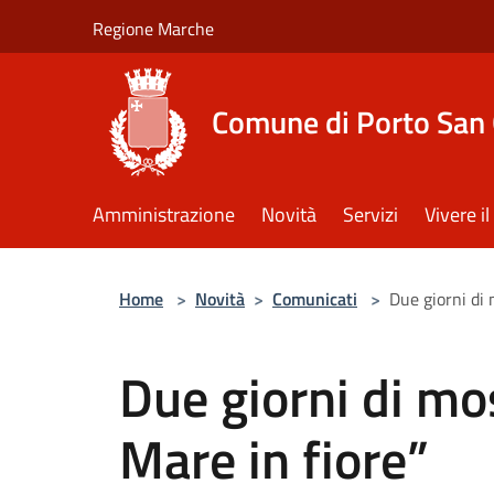
Salta al contenuto principale
Regione Marche
Comune di Porto San 
Amministrazione
Novità
Servizi
Vivere 
Home
>
Novità
>
Comunicati
>
Due giorni di 
Due giorni di mo
Mare in fiore”