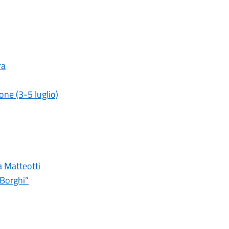
ra
one (3-5 luglio)
a Matteotti
 Borghi”