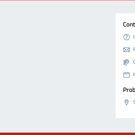
Cont
Prob