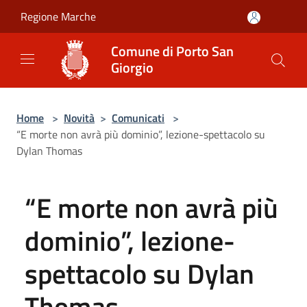
Salta al contenuto principale
Regione Marche
Comune di Porto San
Giorgio
Home
>
Novità
>
Comunicati
>
“E morte non avrà più dominio”, lezione-spettacolo su
Dylan Thomas
“E morte non avrà più
dominio”, lezione-
spettacolo su Dylan
Thomas