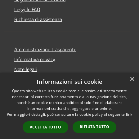
Leggi le FAQ
Richiesta di assistenza
Amministrazione trasparente
Informativa privacy
Note legali
×
Dichiarazione di accessibilità
Informazioni sui cookie
Questo sito web utilizza cookie tecnici e assimilati strettamente
necessari al corretto funzionamento e alla navigazione del sito,
nonché un cookie tecnico analitico al solo fine di elaborare
informazioni statistiche, aggregate e anonime.
RSS
Copyright © 2026 • Comune di
Per maggiori dettagli, può consultare la cookie policy al seguente
link
Accessibilità
Porto San Giorgio • Powered by
Privacy
Municipium
Accesso
•
RIFIUTA TUTTO
ACCETTA TUTTO
Cookie
redazione