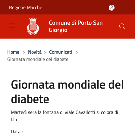
Salta al contenuto principale
Regione Marche
Comune di Porto San
Giorgio
Home
>
Novità
>
Comunicati
>
Giornata mondiale del diabete
Giornata mondiale del
diabete
Martedì sera la fontana di viale Cavallotti si colora di
blu
Data :