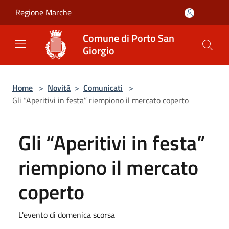
Salta al contenuto principale
Regione Marche
Comune di Porto San
Giorgio
Home
>
Novità
>
Comunicati
>
Gli “Aperitivi in festa” riempiono il mercato coperto
Gli “Aperitivi in festa”
riempiono il mercato
coperto
L'evento di domenica scorsa