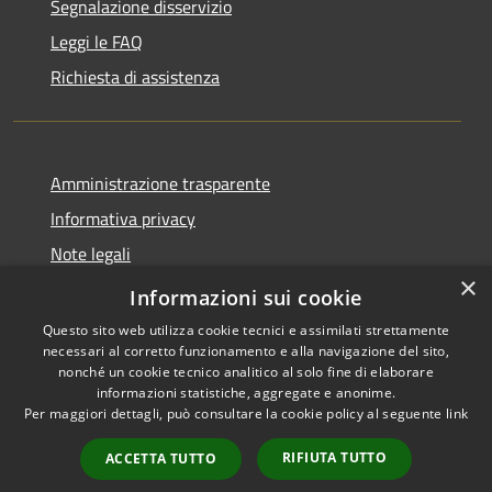
Segnalazione disservizio
Leggi le FAQ
Richiesta di assistenza
Amministrazione trasparente
Informativa privacy
Note legali
×
Dichiarazione di accessibilità
Informazioni sui cookie
Questo sito web utilizza cookie tecnici e assimilati strettamente
necessari al corretto funzionamento e alla navigazione del sito,
nonché un cookie tecnico analitico al solo fine di elaborare
informazioni statistiche, aggregate e anonime.
RSS
Copyright © 2026 • Comune di
Per maggiori dettagli, può consultare la cookie policy al seguente
link
Accessibilità
Porto San Giorgio • Powered by
Privacy
Municipium
Accesso
•
RIFIUTA TUTTO
ACCETTA TUTTO
Cookie
redazione