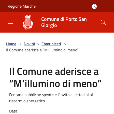
Salta al contenuto principale
Regione Marche
Comune di Porto San
Giorgio
Home
>
Novità
>
Comunicati
>
Il Comune aderisce a “M’illumino di meno”
Il Comune aderisce a
“M’illumino di meno”
Fontane pubbliche spente e l’invito ai cittadini al
risparmio energetico
Data :