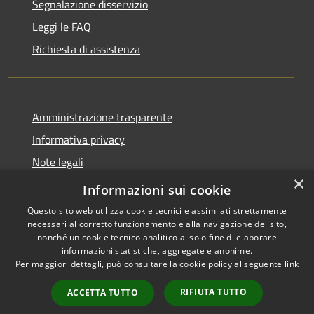
Segnalazione disservizio
Leggi le FAQ
Richiesta di assistenza
Amministrazione trasparente
Informativa privacy
Note legali
×
Dichiarazione di accessibilità
Informazioni sui cookie
Questo sito web utilizza cookie tecnici e assimilati strettamente
necessari al corretto funzionamento e alla navigazione del sito,
nonché un cookie tecnico analitico al solo fine di elaborare
informazioni statistiche, aggregate e anonime.
RSS
Copyright © 2026 • Comune di
Per maggiori dettagli, può consultare la cookie policy al seguente
link
Accessibilità
Porto San Giorgio • Powered by
Privacy
Municipium
Accesso
•
RIFIUTA TUTTO
ACCETTA TUTTO
Cookie
redazione