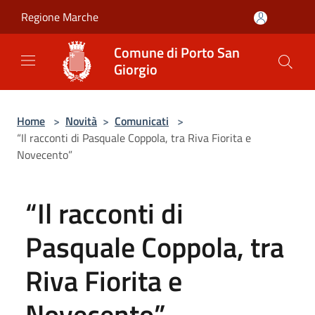
Salta al contenuto principale
Regione Marche
Comune di Porto San
Giorgio
Home
>
Novità
>
Comunicati
>
“Il racconti di Pasquale Coppola, tra Riva Fiorita e
Novecento”
“Il racconti di
Pasquale Coppola, tra
Riva Fiorita e
Novecento”