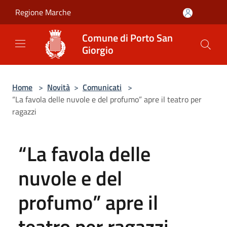
Salta al contenuto principale
Regione Marche
Comune di Porto San
Giorgio
Home
>
Novità
>
Comunicati
>
“La favola delle nuvole e del profumo” apre il teatro per
ragazzi
“La favola delle
nuvole e del
profumo” apre il
teatro per ragazzi