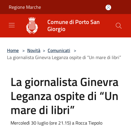
Salta al contenuto principale
Regione Marche
Comune di Porto San
Giorgio
Home
>
Novità
>
Comunicati
>
La giornalista Ginevra Leganza ospite di “Un mare di libri”
La giornalista Ginevra
Leganza ospite di “Un
mare di libri”
Mercoledì 30 luglio (ore 21.15) a Rocca Tiepolo