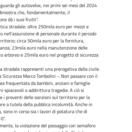
 riguarda gli autovelox, nei primi sei mesi del 2024
o dimostra che, fondamentalmente, il
e dà i suoi frutti”.
etica stradale; oltre 250mila euro per mezzi e
uro nell’assunzione di personale durante il periodo
ritorio; circa 50mila euro per la fornitura,
lianza; 23mila euro nella manutenzione delle
o arboreo e 25mila euro nel progetto di sicurezza
a stradale rappresenti una prerogativa della civile
lla Sicurezza Marco Tombolini -. Non passare con il
area frequentata da bambini, anziani e famiglie
 spiacevoli o addirittura tragedie. A ciò si
 proventi delle sanzioni sul territorio per la
re a tutela della pubblica incolumità. Anche in
, sono in corso sia i lavori di potatura che di
0”.
lmente, la violazione del passaggio con semaforo