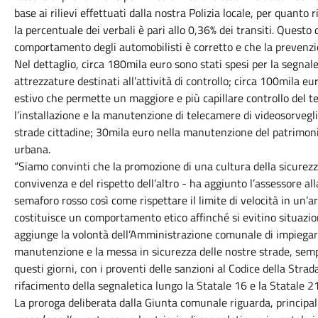
base ai rilievi effettuati dalla nostra Polizia locale, per quanto
la percentuale dei verbali è pari allo 0,36% dei transiti. Quest
comportamento degli automobilisti è corretto e che la prevenzion
Nel dettaglio, circa 180mila euro sono stati spesi per la segnal
attrezzature destinati all’attività di controllo; circa 100mila e
estivo che permette un maggiore e più capillare controllo del ter
l’installazione e la manutenzione di telecamere di videosorveg
strade cittadine; 30mila euro nella manutenzione del patrimoni
urbana.
“Siamo convinti che la promozione di una cultura della sicurezz
convivenza e del rispetto dell’altro - ha aggiunto l’assessore a
semaforo rosso così come rispettare il limite di velocità in un’
costituisce un comportamento etico affinché si evitino situazioni
aggiunge la volontà dell’Amministrazione comunale di impiegare i
manutenzione e la messa in sicurezza delle nostre strade, semp
questi giorni, con i proventi delle sanzioni al Codice della Strada
rifacimento della segnaletica lungo la Statale 16 e la Statale 21
La proroga deliberata dalla Giunta comunale riguarda, principa