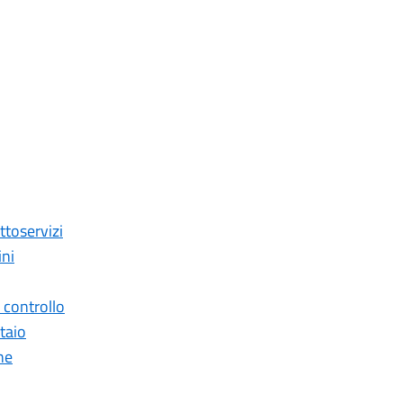
ttoservizi
ini
i controllo
taio
ne