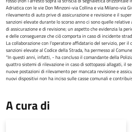
rosso (non l’arresto sopra la striscia di segnaletica orizzontale i
Adriatica con le vie Don Minzoni-via Collina e via Milano-via Gi
rilevamento di auto prive di assicurazione e revisione e il supera
sanzioni elevate durante lo scorso anno ci sono quelle relative al
di assicurazione e di revisione; un aspetto che evidenzia la peric
e delle conseguenze che ciò comporta in caso di incidente strad
La collaborazione con l’operatore affidatario del servizio, per i
sanzioni elevate al Codice della Strada, ha permesso al Comune 
“In questi anni, infatti, - ha concluso il comandante della Polizi
quattro sistemi di rilevazione in caso di sottopassi allagati, il
nuove postazioni di rilevamento per mancata revisione e assicura
nuovi dispositivi non ha inciso sulle casse comunali e contribuis
A cura di