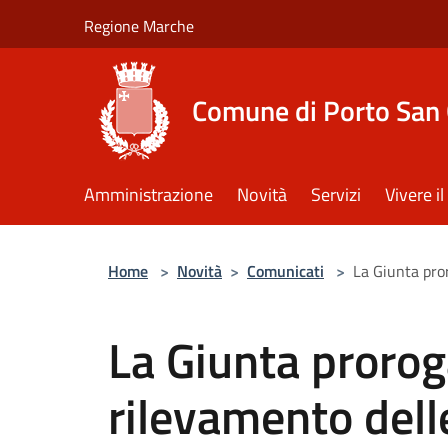
Salta al contenuto principale
Regione Marche
Comune di Porto San 
Amministrazione
Novità
Servizi
Vivere 
Home
>
Novità
>
Comunicati
>
La Giunta pror
La Giunta proroga
rilevamento delle