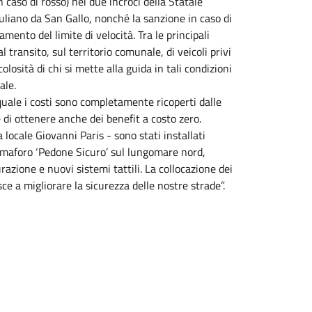
n caso di rosso) nei due incroci della Statale
uliano da San Gallo, nonché la sanzione in caso di
mento del limite di velocità. Tra le principali
 transito, sul territorio comunale, di veicoli privi
olosità di chi si mette alla guida in tali condizioni
ale.
l quale i costi sono completamente ricoperti dalle
di ottenere anche dei benefit a costo zero.
a locale Giovanni Paris - sono stati installati
 semaforo ‘Pedone Sicuro’ sul lungomare nord,
zione e nuovi sistemi tattili. La collocazione dei
ce a migliorare la sicurezza delle nostre strade”.