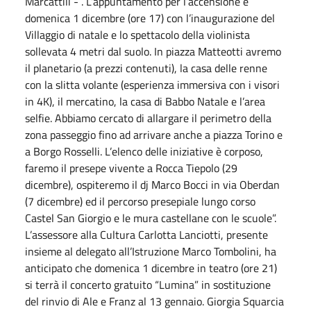
Marcattili - . L’appuntamento per l’accensione è
domenica 1 dicembre (ore 17) con l’inaugurazione del
Villaggio di natale e lo spettacolo della violinista
sollevata 4 metri dal suolo. In piazza Matteotti avremo
il planetario (a prezzi contenuti), la casa delle renne
con la slitta volante (esperienza immersiva con i visori
in 4K), il mercatino, la casa di Babbo Natale e l’area
selfie. Abbiamo cercato di allargare il perimetro della
zona passeggio fino ad arrivare anche a piazza Torino e
a Borgo Rosselli. L’elenco delle iniziative è corposo,
faremo il presepe vivente a Rocca Tiepolo (29
dicembre), ospiteremo il dj Marco Bocci in via Oberdan
(7 dicembre) ed il percorso presepiale lungo corso
Castel San Giorgio e le mura castellane con le scuole”.
L’assessore alla Cultura Carlotta Lanciotti, presente
insieme al delegato all’Istruzione Marco Tombolini, ha
anticipato che domenica 1 dicembre in teatro (ore 21)
si terrà il concerto gratuito “Lumina” in sostituzione
del rinvio di Ale e Franz al 13 gennaio. Giorgia Squarcia