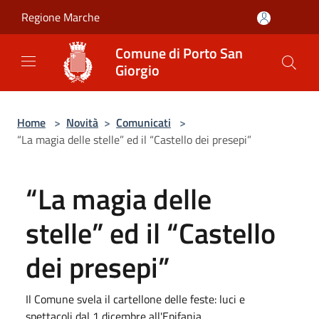
Salta al contenuto principale
Regione Marche
Comune di Porto San
Giorgio
Home
>
Novità
>
Comunicati
>
“La magia delle stelle” ed il “Castello dei presepi”
“La magia delle
stelle” ed il “Castello
dei presepi”
Il Comune svela il cartellone delle feste: luci e
spettacoli dal 1 dicembre all'Epifania