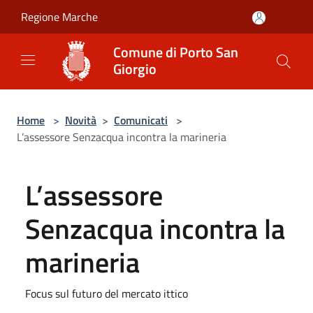
Salta al contenuto principale
Regione Marche
Comune di Porto San
Giorgio
Home
>
Novità
>
Comunicati
>
L’assessore Senzacqua incontra la marineria
L’assessore
Senzacqua incontra la
marineria
Focus sul futuro del mercato ittico