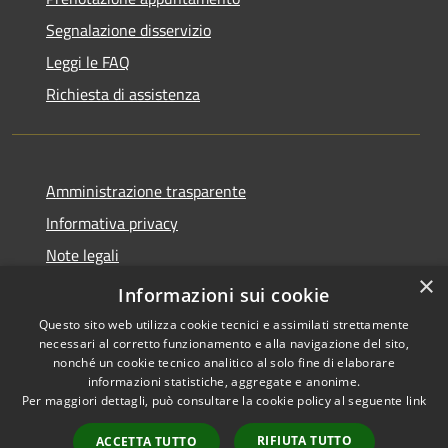
Segnalazione disservizio
Leggi le FAQ
Richiesta di assistenza
Amministrazione trasparente
Informativa privacy
Note legali
×
Dichiarazione di accessibilità
Informazioni sui cookie
Questo sito web utilizza cookie tecnici e assimilati strettamente
necessari al corretto funzionamento e alla navigazione del sito,
nonché un cookie tecnico analitico al solo fine di elaborare
informazioni statistiche, aggregate e anonime.
RSS
Copyright © 2026 • Comune di
Per maggiori dettagli, può consultare la cookie policy al seguente
link
Accessibilità
Porto San Giorgio • Powered by
Privacy
Municipium
Accesso
•
RIFIUTA TUTTO
ACCETTA TUTTO