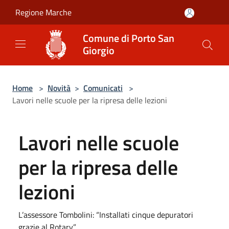
Salta al contenuto principale
Regione Marche
Comune di Porto San
Giorgio
Home
>
Novità
>
Comunicati
>
Lavori nelle scuole per la ripresa delle lezioni
Lavori nelle scuole
per la ripresa delle
lezioni
L’assessore Tombolini: “Installati cinque depuratori
grazie al Rotary”