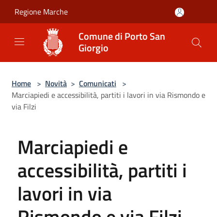
Salta al contenuto principale
Regione Marche
Comune di Porto San
Giorgio
Home
>
Novità
>
Comunicati
>
Marciapiedi e accessibilità, partiti i lavori in via Rismondo e
via Filzi
Marciapiedi e
accessibilità, partiti i
lavori in via
Rismondo e via Filzi