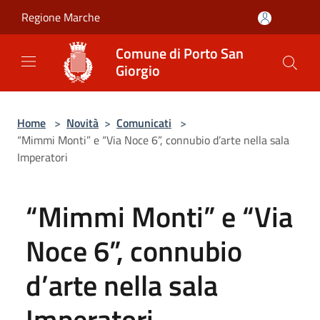
Salta al contenuto principale
Regione Marche
Comune di Porto San
Giorgio
Home
>
Novità
>
Comunicati
>
“Mimmi Monti” e “Via Noce 6”, connubio d’arte nella sala
Imperatori
“Mimmi Monti” e “Via
Noce 6”, connubio
d’arte nella sala
Imperatori