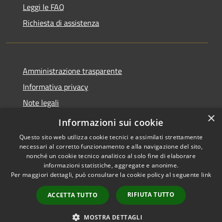
Leggi le FAQ
Richiesta di assistenza
Amministrazione trasparente
Informativa privacy
Note legali
×
Dichiarazione di accessibilità
Informazioni sui cookie
Questo sito web utilizza cookie tecnici e assimilati strettamente
necessari al corretto funzionamento e alla navigazione del sito,
nonché un cookie tecnico analitico al solo fine di elaborare
informazioni statistiche, aggregate e anonime.
RSS
Copyright © 2026 • Comune di
Per maggiori dettagli, può consultare la cookie policy al seguente
link
Accessibilità
Porto San Giorgio • Powered by
Privacy
Municipium
Accesso
•
RIFIUTA TUTTO
ACCETTA TUTTO
Cookie
redazione
Mappa del sito
MOSTRA DETTAGLI