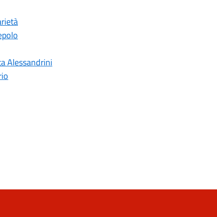
arietà
iepolo
ta Alessandrini
rio