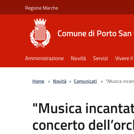
Salta al contenuto principale
Regione Marche
Comune di Porto San 
Amministrazione
Novità
Servizi
Vivere 
Home
>
Novità
>
Comunicati
>
"Musica incant
"Musica incantatr
concerto dell’orc