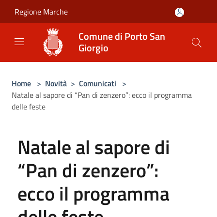
Salta al contenuto principale
Regione Marche
Comune di Porto San
Giorgio
Home
>
Novità
>
Comunicati
>
Natale al sapore di “Pan di zenzero”: ecco il programma
delle feste
Natale al sapore di
“Pan di zenzero”:
ecco il programma
delle feste