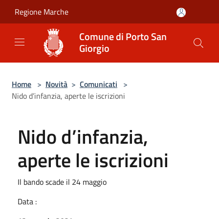
Salta al contenuto principale
Regione Marche
Comune di Porto San
Giorgio
Home
>
Novità
>
Comunicati
>
Nido d’infanzia, aperte le iscrizioni
Nido d’infanzia,
aperte le iscrizioni
Il bando scade il 24 maggio
Data :