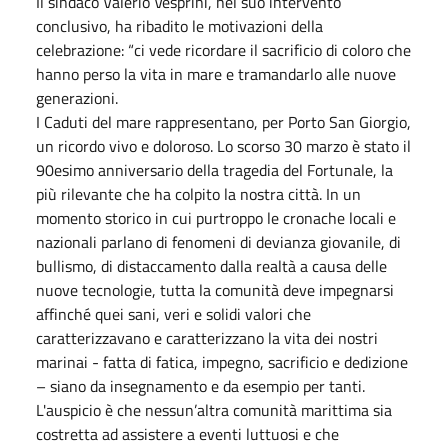
Il sindaco Valerio Vesprini, nel suo intervento
conclusivo, ha ribadito le motivazioni della
celebrazione: “ci vede ricordare il sacrificio di coloro che
hanno perso la vita in mare e tramandarlo alle nuove
generazioni.
I Caduti del mare rappresentano, per Porto San Giorgio,
un ricordo vivo e doloroso. Lo scorso 30 marzo è stato il
90esimo anniversario della tragedia del Fortunale, la
più rilevante che ha colpito la nostra città. In un
momento storico in cui purtroppo le cronache locali e
nazionali parlano di fenomeni di devianza giovanile, di
bullismo, di distaccamento dalla realtà a causa delle
nuove tecnologie, tutta la comunità deve impegnarsi
affinché quei sani, veri e solidi valori che
caratterizzavano e caratterizzano la vita dei nostri
marinai - fatta di fatica, impegno, sacrificio e dedizione
– siano da insegnamento e da esempio per tanti.
L'auspicio è che nessun’altra comunità marittima sia
costretta ad assistere a eventi luttuosi e che