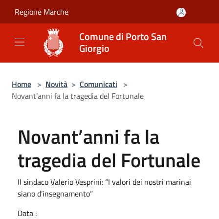
Salta al contenuto principale
Regione Marche
Comune di Porto San
Giorgio
Home
>
Novità
>
Comunicati
>
Novant’anni fa la tragedia del Fortunale
Novant’anni fa la
tragedia del Fortunale
Il sindaco Valerio Vesprini: “I valori dei nostri marinai
siano d’insegnamento”
Data :