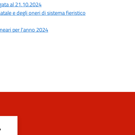
ata al 21.10.2024
tale e degli oneri di sistema fieristico
lneari per l'anno 2024
?