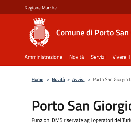
Salta al contenuto principale
Regione Marche
Comune di Porto San 
Amministrazione
Novità
Servizi
Vivere 
Home
>
Novità
>
Avvisi
>
Porto San Giorgio D
Porto San Giorgi
Funzioni DMS riservate agli operatori del Tur