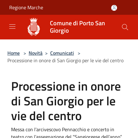
Salta al contenuto principale
Regione Marche
Comune di Porto San
Giorgio
Home
>
Novità
>
Comunicati
>
Processione in onore di San Giorgio per le vie del centro
Processione in onore
di San Giorgio per le
vie del centro
Messa con l’arcivescovo Pennacchio e concerto in
teatro con l’assegnazione del “Sangiorgese dell’anno”