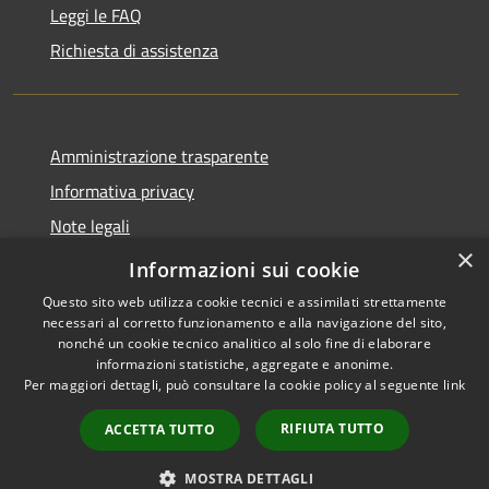
Leggi le FAQ
Richiesta di assistenza
Amministrazione trasparente
Informativa privacy
Note legali
×
Dichiarazione di accessibilità
Informazioni sui cookie
Questo sito web utilizza cookie tecnici e assimilati strettamente
necessari al corretto funzionamento e alla navigazione del sito,
nonché un cookie tecnico analitico al solo fine di elaborare
informazioni statistiche, aggregate e anonime.
RSS
Copyright © 2026 • Comune di
Per maggiori dettagli, può consultare la cookie policy al seguente
link
Accessibilità
Porto San Giorgio • Powered by
Privacy
Municipium
Accesso
•
RIFIUTA TUTTO
ACCETTA TUTTO
Cookie
redazione
Mappa del sito
MOSTRA DETTAGLI