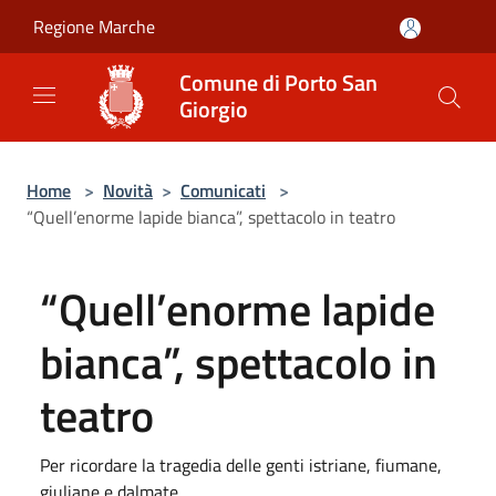
Salta al contenuto principale
Regione Marche
Comune di Porto San
Giorgio
Home
>
Novità
>
Comunicati
>
“Quell’enorme lapide bianca”, spettacolo in teatro
“Quell’enorme lapide
bianca”, spettacolo in
teatro
Per ricordare la tragedia delle genti istriane, fiumane,
giuliane e dalmate