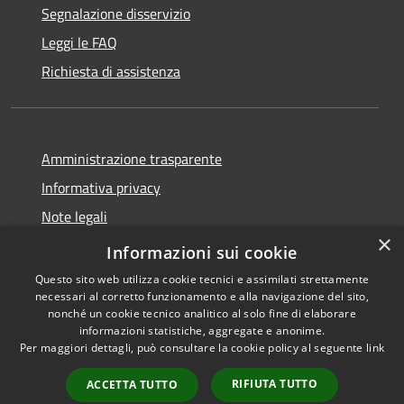
Segnalazione disservizio
Leggi le FAQ
Richiesta di assistenza
Amministrazione trasparente
Informativa privacy
Note legali
×
Dichiarazione di accessibilità
Informazioni sui cookie
Questo sito web utilizza cookie tecnici e assimilati strettamente
necessari al corretto funzionamento e alla navigazione del sito,
nonché un cookie tecnico analitico al solo fine di elaborare
informazioni statistiche, aggregate e anonime.
RSS
Copyright © 2026 • Comune di
Per maggiori dettagli, può consultare la cookie policy al seguente
link
Accessibilità
Porto San Giorgio • Powered by
Privacy
Municipium
Accesso
•
RIFIUTA TUTTO
ACCETTA TUTTO
Cookie
redazione