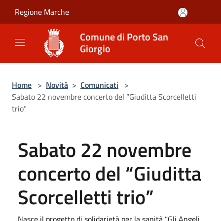
Salta al contenuto principale
Regione Marche
Comune di Porto San
Giorgio
Home
>
Novità
>
Comunicati
>
Sabato 22 novembre concerto del “Giuditta Scorcelletti
trio”
Sabato 22 novembre
concerto del “Giuditta
Scorcelletti trio”
Nasce il progetto di solidarietà per la sanità “Gli Angeli