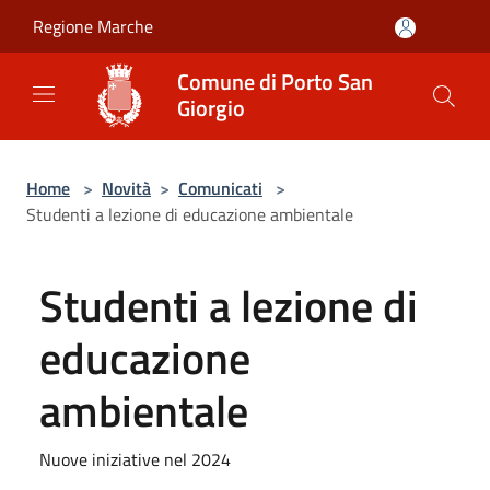
Salta al contenuto principale
Regione Marche
Comune di Porto San
Giorgio
Home
>
Novità
>
Comunicati
>
Studenti a lezione di educazione ambientale
Studenti a lezione di
educazione
ambientale
Nuove iniziative nel 2024