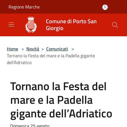
Salta al contenuto principale
Regione Marche
Comune di Porto San
Giorgio
Home
>
Novità
>
Comunicati
>
Tornano la Festa del mare e la Padella gigante
dell’Adriatico
Tornano la Festa del
mare e la Padella
gigante dell’Adriatico
Domenica 25 agosto