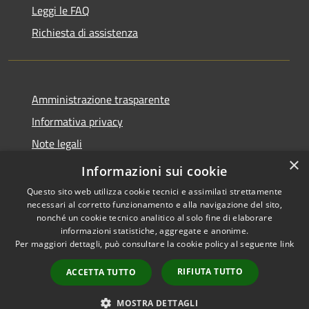
Leggi le FAQ
Richiesta di assistenza
Amministrazione trasparente
Informativa privacy
Note legali
×
Dichiarazione di accessibilità
Informazioni sui cookie
Questo sito web utilizza cookie tecnici e assimilati strettamente
necessari al corretto funzionamento e alla navigazione del sito,
nonché un cookie tecnico analitico al solo fine di elaborare
informazioni statistiche, aggregate e anonime.
RSS
Copyright © 2026 • Comune di
Per maggiori dettagli, può consultare la cookie policy al seguente
link
Accessibilità
Porto San Giorgio • Powered by
Privacy
Municipium
Accesso
•
RIFIUTA TUTTO
ACCETTA TUTTO
Cookie
redazione
Mappa del sito
MOSTRA DETTAGLI