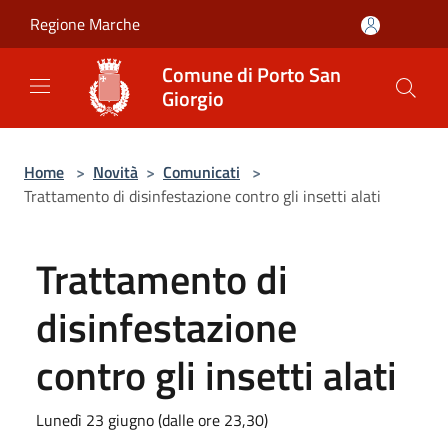
Salta al contenuto principale
Regione Marche
Comune di Porto San
Giorgio
Home
>
Novità
>
Comunicati
>
Trattamento di disinfestazione contro gli insetti alati
Trattamento di
disinfestazione
contro gli insetti alati
Lunedì 23 giugno (dalle ore 23,30)