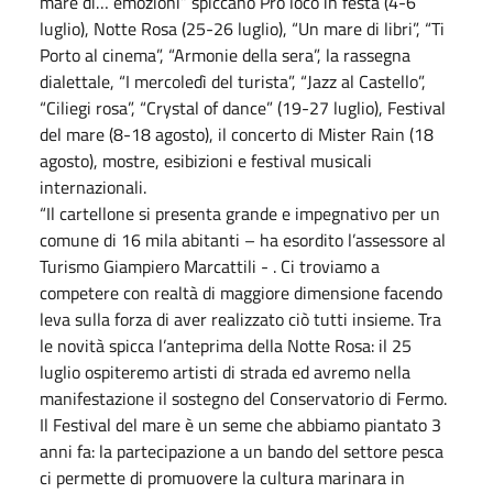
mare di… emozioni” spiccano Pro loco in festa (4-6
luglio), Notte Rosa (25-26 luglio), “Un mare di libri”, “Ti
Porto al cinema”, “Armonie della sera”, la rassegna
dialettale, “I mercoledì del turista”, “Jazz al Castello”,
“Ciliegi rosa”, “Crystal of dance” (19-27 luglio), Festival
del mare (8-18 agosto), il concerto di Mister Rain (18
agosto), mostre, esibizioni e festival musicali
internazionali.
“Il cartellone si presenta grande e impegnativo per un
comune di 16 mila abitanti – ha esordito l’assessore al
Turismo Giampiero Marcattili - . Ci troviamo a
competere con realtà di maggiore dimensione facendo
leva sulla forza di aver realizzato ciò tutti insieme. Tra
le novità spicca l’anteprima della Notte Rosa: il 25
luglio ospiteremo artisti di strada ed avremo nella
manifestazione il sostegno del Conservatorio di Fermo.
Il Festival del mare è un seme che abbiamo piantato 3
anni fa: la partecipazione a un bando del settore pesca
ci permette di promuovere la cultura marinara in