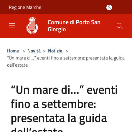
Salta al contenuto principale
Regione Marche
Comune di Porto San
Giorgio
Home
>
Novità
>
Notizie
>
“Un mare di…” eventi fino a settembre: presentata la guida
dell’estate
“Un mare di…” eventi
fino a settembre:
presentata la guida
dell’estate