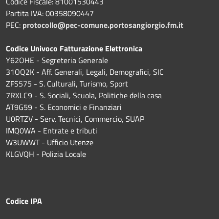
Codice Fiscale: 81001530443
Partita IVA: 00358090447
PEC:
protocollo@pec-comune.portosangiorgio.fm.it
Codice Univoco Fatturazione Elettronica
Y62OHE - Segreteria Generale
31OQ2K - Aff. Generali, Legali, Demografici, SIC
ZFS575 - S. Culturali, Turismo, Sport
7RXLC9 - S. Sociali, Scuola, Politiche della casa
AT9G59 - S. Economici e Finanziari
U0RTZV - Serv. Tecnici, Commercio, SUAP
IMQ0WA - Entrate e tributi
W3UWWT - Ufficio Utenze
KLGVQH - Polizia Locale
Codice IPA