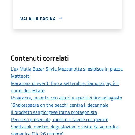
VAI ALLA PAGINA
Contenuti correlati
L’ex Matia Bazar Silvia Mezzanotte si esibisce in piazza
Matteotti
Maratona di eventi fino a settembre: Samurai Jay è il
nome dell’estate
Proiezioni, incontri con attori e aperitivi fino ad agosto
“Shakespeare on the beach” centra il decennale
Il brodetto sangiorgese torna protagonista
Percorso presepiale, mostre e tavole recuperate
Spettacoli, mostre, degustazioni e visite da venerdì a
domenica (24-26 ottobre)