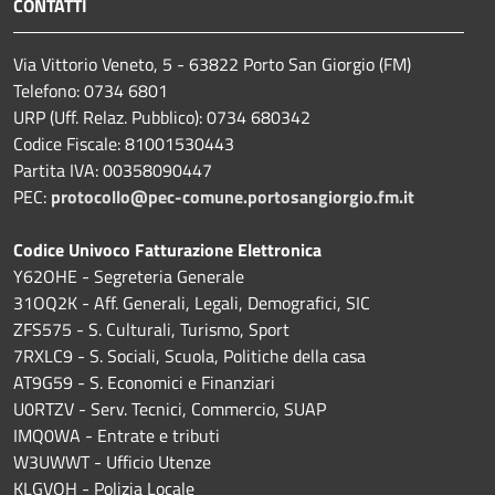
CONTATTI
Via Vittorio Veneto, 5 - 63822 Porto San Giorgio (FM)
Telefono: 0734 6801
URP (Uff. Relaz. Pubblico): 0734 680342
Codice Fiscale: 81001530443
Partita IVA: 00358090447
PEC:
protocollo@pec-comune.portosangiorgio.fm.it
Codice Univoco Fatturazione Elettronica
Y62OHE - Segreteria Generale
31OQ2K - Aff. Generali, Legali, Demografici, SIC
ZFS575 - S. Culturali, Turismo, Sport
7RXLC9 - S. Sociali, Scuola, Politiche della casa
AT9G59 - S. Economici e Finanziari
U0RTZV - Serv. Tecnici, Commercio, SUAP
IMQ0WA - Entrate e tributi
W3UWWT - Ufficio Utenze
KLGVQH - Polizia Locale