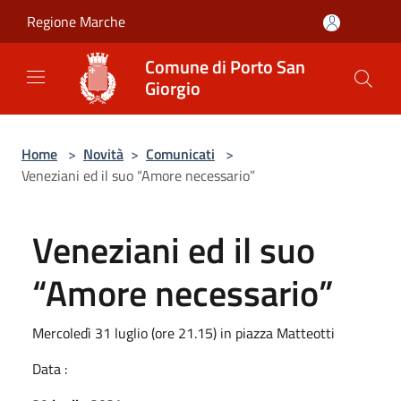
Salta al contenuto principale
Regione Marche
Comune di Porto San
Giorgio
Home
>
Novità
>
Comunicati
>
Veneziani ed il suo “Amore necessario”
Veneziani ed il suo
“Amore necessario”
Mercoledì 31 luglio (ore 21.15) in piazza Matteotti
Data :