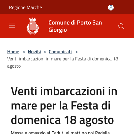
Salta al contenuto principale
Regione Marche
Comune di Porto San
Giorgio
Home
>
Novità
>
Comunicati
>
Venti imbarcazioni in mare per la Festa di domenica 18
agosto
Venti imbarcazioni in
mare per la Festa di
domenica 18 agosto
Messa e omaggio ai Caduti al mattino poi Padella