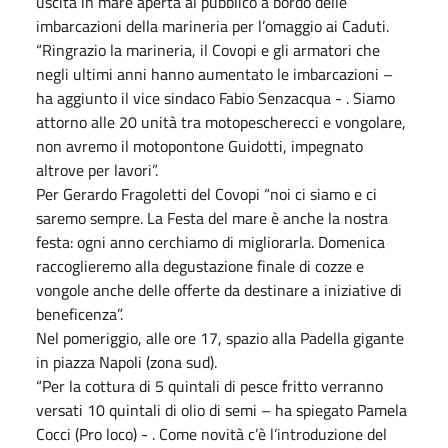
uscita in mare aperta al pubblico a bordo delle
imbarcazioni della marineria per l’omaggio ai Caduti.
“Ringrazio la marineria, il Covopi e gli armatori che
negli ultimi anni hanno aumentato le imbarcazioni –
ha aggiunto il vice sindaco Fabio Senzacqua - . Siamo
attorno alle 20 unità tra motopescherecci e vongolare,
non avremo il motopontone Guidotti, impegnato
altrove per lavori”.
Per Gerardo Fragoletti del Covopi “noi ci siamo e ci
saremo sempre. La Festa del mare è anche la nostra
festa: ogni anno cerchiamo di migliorarla. Domenica
raccoglieremo alla degustazione finale di cozze e
vongole anche delle offerte da destinare a iniziative di
beneficenza”.
Nel pomeriggio, alle ore 17, spazio alla Padella gigante
in piazza Napoli (zona sud).
“Per la cottura di 5 quintali di pesce fritto verranno
versati 10 quintali di olio di semi – ha spiegato Pamela
Cocci (Pro loco) - . Come novità c’è l’introduzione del