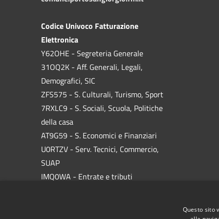
Codice Univoco Fatturazione
Elettronica
Y62OHE - Segreteria Generale
31OQ2K - Aff. Generali, Legali,
Demografici, SIC
ZFS575 - S. Culturali, Turismo, Sport
7RXLC9 - S. Sociali, Scuola, Politiche
della casa
AT9G59 - S. Economici e Finanziari
U0RTZV - Serv. Tecnici, Commercio,
SUAP
IMQ0WA - Entrate e tributi
W3UWWT - Ufficio Utenze
KLGVQH - Polizia Locale
Questo sito 
alla navig