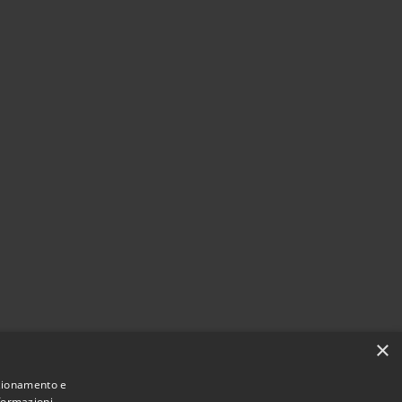
×
nzionamento e
nformazioni