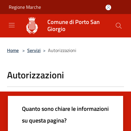
Salta al contenuto principale
Regione Marche
Comune di Porto San
Giorgio
Home
>
Servizi
>
Autorizzazioni
Autorizzazioni
Quanto sono chiare le informazioni
su questa pagina?