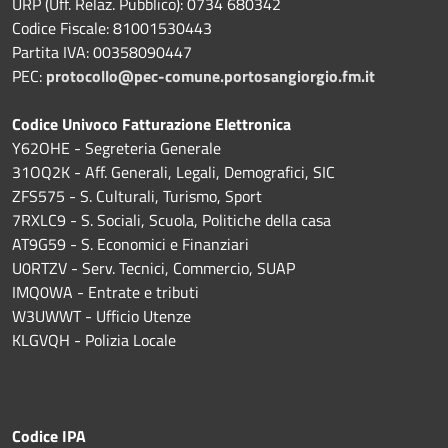
URP (Uff. Relaz. Pubblico): 0734 680342
Codice Fiscale: 81001530443
Partita IVA: 00358090447
PEC:
protocollo@pec-comune.portosangiorgio.fm.it
Codice Univoco Fatturazione Elettronica
Y62OHE - Segreteria Generale
31OQ2K - Aff. Generali, Legali, Demografici, SIC
ZFS575 - S. Culturali, Turismo, Sport
7RXLC9 - S. Sociali, Scuola, Politiche della casa
AT9G59 - S. Economici e Finanziari
U0RTZV - Serv. Tecnici, Commercio, SUAP
IMQ0WA - Entrate e tributi
W3UWWT - Ufficio Utenze
KLGVQH - Polizia Locale
Codice IPA